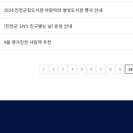
2024 진천군립도서관 바람따라 별빛도서관 행사 안내
[진천군 SNS 친구맺는 날] 운영 안내
9월 생거진천 사람책 추천
1
2
3
4
5
6
7
8
9
10