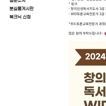
설문조사
* 링크
- 창의인성독서지도사 3급 
분실물게시판
- WID토론교육전문가 2급 
북크닉 신청
*위드토론교육전문가 과정은
많은 참여 부탁드립니다~