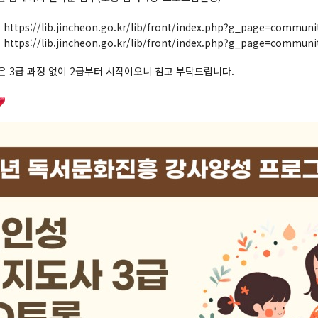
:
https://lib.jincheon.go.kr/lib/front/index.php?g_page=com
:
https://lib.jincheon.go.kr/lib/front/index.php?g_page=com
 3급 과정 없이 2급부터 시작이오니 참고 부탁드립니다.