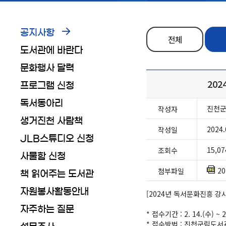
공지사항
전체
도서관에 바란다
문화행사 달력
20
프로그램 신청
독서동아리
진천
작성자
생거진천 사람책
2024.
작성일
JLB스튜디오 신청
15,07
조회수
사물함 신청
2
첨부파일
책 읽어주는 도서관
자원봉사활동안내
[2024년 독서문화진흥 
자주하는 질문
* 접수기간 : 2. 14.(수) ~ 2
* 접수방법 : 진천군립도