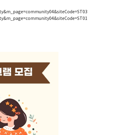
munity&m_page=community04&siteCode=ST03
munity&m_page=community04&siteCode=ST01