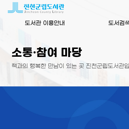
본문 바로가기
도서관 이용안내
도서검
소통·참여 마당
책과의 행복한 만남이 있는 곳 진천군립도서관입