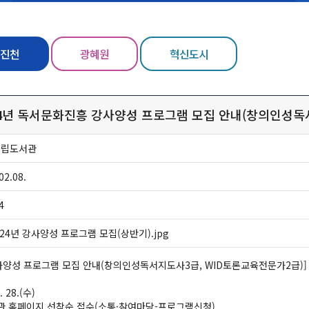
진천
광혜원
혁신도시
24년 독서문화진흥 강사양성 프로그램 모집 안내(창의인성독
군립도서관
02.08.
4
024년 강사양성 프로그램 모집(상반기).jpg
강사양성 프로그램 모집 안내(창의인성독서지도사3급, WID토론교육전문가2급)]
. 28.(수)
서관 홈페이지 선착순 접수(소통·참여마당-프로그램신청)