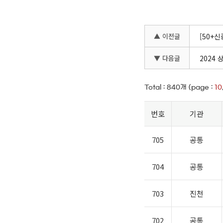
▲ 이전글
[50+
▼ 다음글
2024
Total :
840
개 (page :
10
번호
기관
705
공통
704
공통
703
진천
702
공통