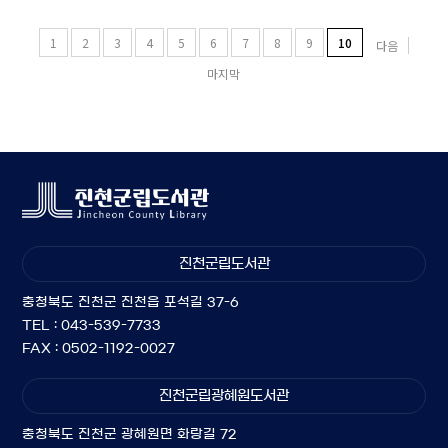
1
2
3
4
5
6
7
8
9
10
다음
마지막
진천군립도서관
충청북도 진천군 진천읍 포석길 37-6
TEL : 043-539-7733
FAX : 0502-1192-0027
진천군립광혜원도서관
충청북도 진천군 광혜원면 화랑길 72