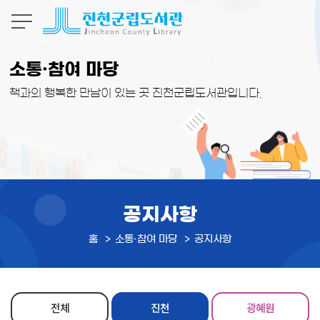
본문 바로가기
소통·참여 마당
책과의 행복한 만남이 있는 곳 진천군립도서관입니다.
공지사항
홈
소통·참여 마당
공지사항
전체
진천
광혜원