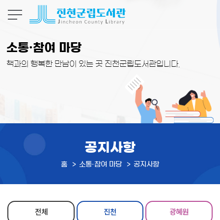
본문 바로가기
소통·참여 마당
책과의 행복한 만남이 있는 곳 진천군립도서관입니다.
공지사항
홈
소통·참여 마당
공지사항
전체
진천
광혜원