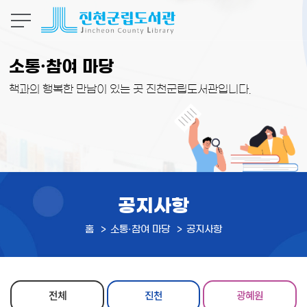
본문 바로가기
소통·참여 마당
책과의 행복한 만남이 있는 곳 진천군립도서관입니다.
공지사항
홈
소통·참여 마당
공지사항
전체
진천
광혜원