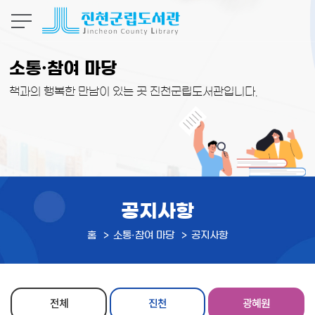
본문 바로가기
소통·참여 마당
책과의 행복한 만남이 있는 곳 진천군립도서관입니다.
공지사항
홈
소통·참여 마당
공지사항
전체
진천
광혜원