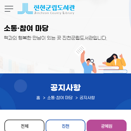
본문 바로가기
소통·참여 마당
책과의 행복한 만남이 있는 곳 진천군립도서관입니다.
공지사항
홈
소통·참여 마당
공지사항
전체
진천
광혜원