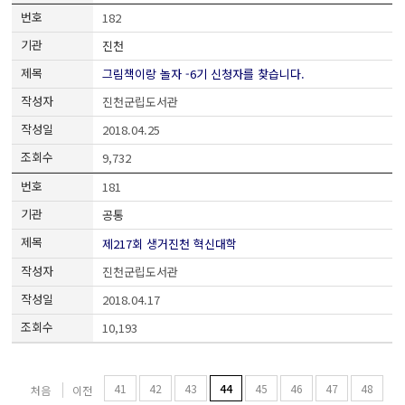
182
진천
그림책이랑 놀자 -6기 신청자를 찾습니다.
진천군립도서관
2018.04.25
9,732
181
공통
제217회 생거진천 혁신대학
진천군립도서관
2018.04.17
10,193
41
42
43
44
45
46
47
48
처음
이전