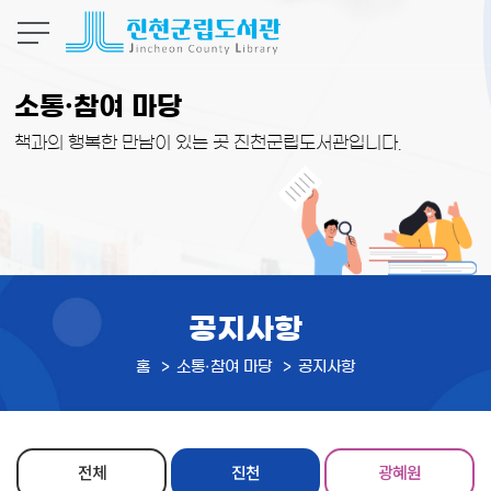
본문 바로가기
소통·참여 마당
책과의 행복한 만남이 있는 곳 진천군립도서관입니다.
공지사항
홈
소통·참여 마당
공지사항
전체
진천
광혜원