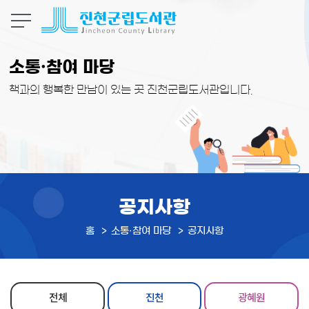
본문 바로가기
소통·참여 마당
책과의 행복한 만남이 있는 곳 진천군립도서관입니다.
공지사항
홈
소통·참여 마당
공지사항
전체
진천
광혜원