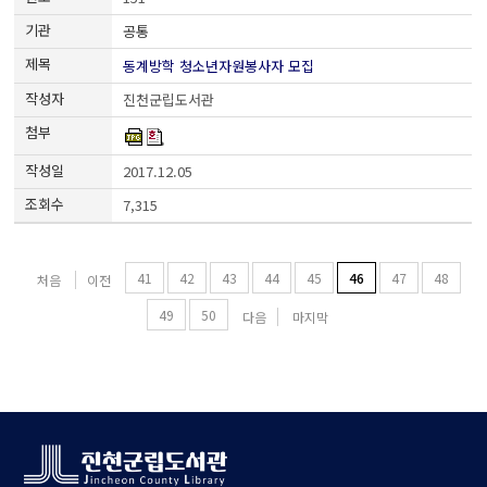
공통
동계방학 청소년자원봉사자 모집
진천군립도서관
2017.12.05
7,315
41
42
43
44
45
46
47
48
처음
이전
49
50
다음
마지막