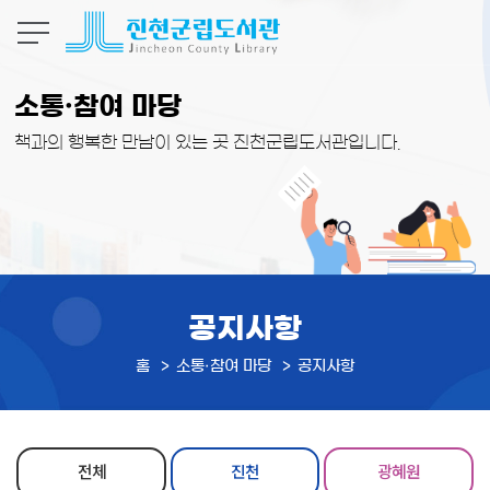
본문 바로가기
소통·참여 마당
책과의 행복한 만남이 있는 곳 진천군립도서관입니다.
공지사항
홈
소통·참여 마당
공지사항
전체
진천
광혜원