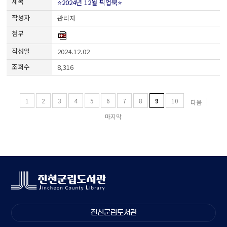
⭐2024년 12월 픽업북⭐
관리자
2024.12.02
8,316
1
2
3
4
5
6
7
8
9
10
다음
마지막
진천군립도서관