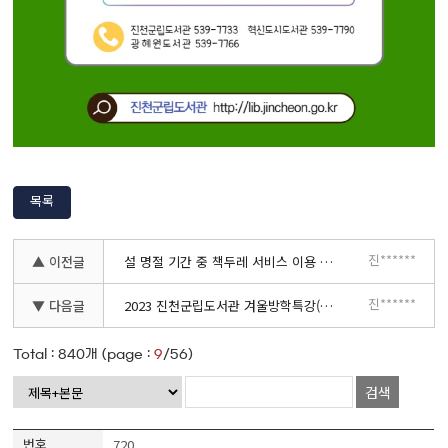
목록
진******
▲ 이전글
설 명절 기간 중 책두레 서비스 이용 안내
진******
▼ 다음글
2023 진천군립도서관 겨울방학특강(1강좌) 추가모집
Total :
840
개 (page :
9
/56)
검색
720