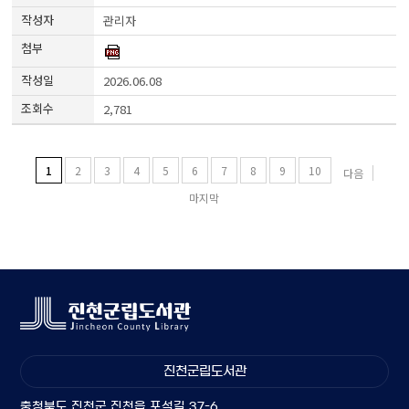
관리자
2026.06.08
2,781
1
2
3
4
5
6
7
8
9
10
다음
마지막
진천군립도서관
충청북도 진천군 진천읍 포석길 37-6