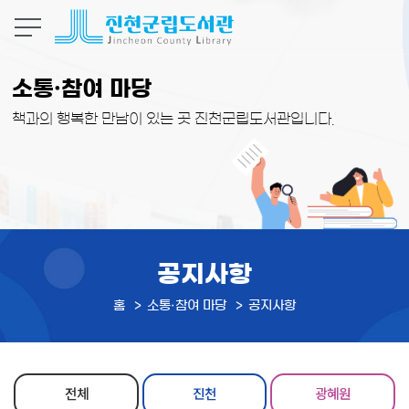
본문 바로가기
소통·참여 마당
책과의 행복한 만남이 있는 곳 진천군립도서관입니다.
공지사항
홈
소통·참여 마당
공지사항
전체
진천
광혜원