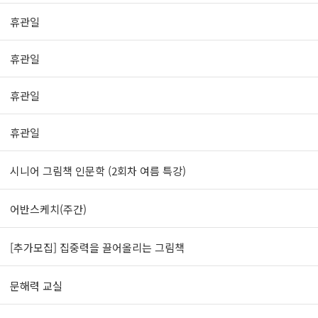
휴관일
휴관일
휴관일
휴관일
시니어 그림책 인문학 (2회차 여름 특강)
어반스케치(주간)
[추가모집] 집중력을 끌어올리는 그림책
문해력 교실