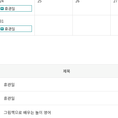
24
25
26
27
휴관일
31
휴관일
제목
휴관일
휴관일
그림책으로 배우는 놀이 영어