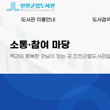
본문 바로가기
도서관 이용안내
도서검
소통·참여 마당
책과의 행복한 만남이 있는 곳 진천군립도서관입