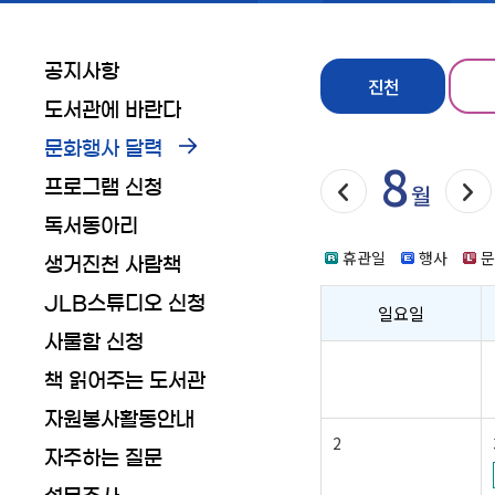
공지사항
진천
도서관에 바란다
문화행사 달력
8
프로그램 신청
다음달
월
독서동아리
휴관일
행사
생거진천 사람책
JLB스튜디오 신청
일요일
사물함 신청
책 읽어주는 도서관
자원봉사활동안내
2
자주하는 질문