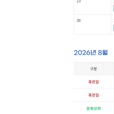
23
30
2026년 8월
구분
휴관일
휴관일
문화강좌