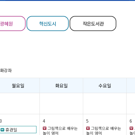
광혜원
혁신도시
작은도서관
문화강좌
월요일
화요일
수요일
3
4
5
6
그림책으로 배우는
그림책으로 배우는
휴관일
놀이 영어
놀이 영어
놀