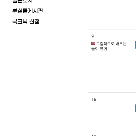
설문조사
분실물게시판
북크닉 신청
9
그림책으로 배우는
놀이 영어
16