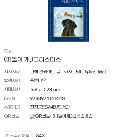
도서
(떠돌이 개,)크리스마스
저자사항
그렉 킨케이드 글 ; 화자 그림 ; 유동환 옮김
발행사항
푸른나무
형태사항
168 p. : 23 cm
ISBN
9788974141448
소장기관
진천군립광혜원도서관
QR코드
843
한국십진분류