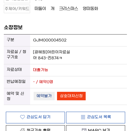
떠돌이
개
크리스마스
영미동화
주제어/키워드
소장정보
GJM000004502
[광혜원]어린이자료실
아 843-킨874ㅋ
대출가능
- / 예약0명
예약불가
상호대차신청
관심도서 담기
관심도서 목록
청구기호 출력
MARC 보기