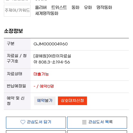
올리버
트위스트
동화
우화
명작동화
주제어/키워드
세계명작동화
소장정보
GJM000004960
[광혜원]어린이자료실
아 808.3-소194-56
대출가능
- / 예약0명
예약불가
상호대차신청
관심도서 담기
관심도서 목록