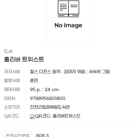
도서
올리버 트위스트
저자사항
찰스 디킨스 원작 ; 김미라 엮음 ; 서숙희 그림
발행사항
훈민
형태사항
95 p. : 24 cm
ISBN
9788956831800
소장기관
진천군립광혜원도서관
QR코드
808.3
한국십진분류