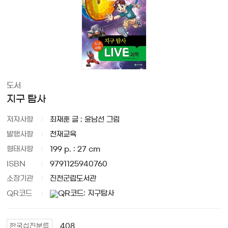
도서
지구 탐사
저자사항
최재훈 글 ; 윤남선 그림
발행사항
천재교육
형태사항
199 p. : 27 cm
ISBN
9791125940760
소장기관
진천군립도서관
QR코드
408
한국십진분류