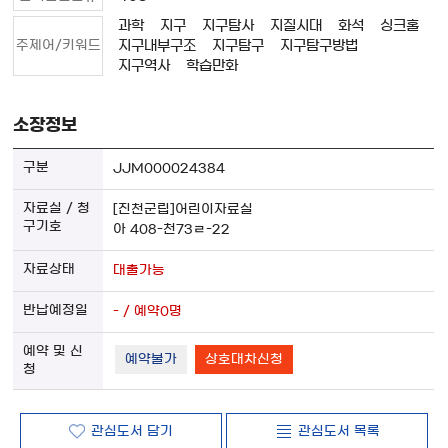
과학
지구
지구탐사
지질시대
화석
싱크홀
주제어/키워드
지구내부구조
지구탐구
지구탐구방법
지구역사
학습만화
소장정보
JJM000024384
[진천군립]어린이자료실
아 408-천73ㄹ-22
대출가능
- / 예약0명
예약불가
상호대차신청
관심도서 담기
관심도서 목록