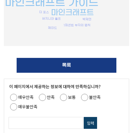
마인크래프트 가이드
마인크래프트
더 포스
버지니아 울프
박재연
1퍼센트 부자의 법칙
메이드
목록
이 페이지에서 제공하는 정보에 대하여 만족하십니까?
매우만족
만족
보통
불만족
매우불만족