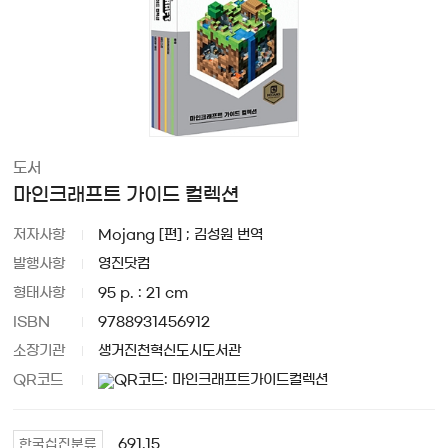
도서
마인크래프트 가이드 컬렉션
저자사항
Mojang [편] ; 김성원 번역
발행사항
영진닷컴
형태사항
95 p. : 21 cm
ISBN
9788931456912
소장기관
생거진천혁신도시도서관
QR코드
691.15
한국십진분류