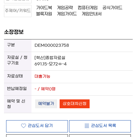
가이드북
게임공략
컴퓨터게임
공식가이드
주제어/키워드
블록자원
게임가이드
게임안내서
소장정보
DEM000023758
[혁신]종합자료실
691.15-모72ㅁ-4
대출가능
- / 예약0명
예약불가
상호대차신청
관심도서 담기
관심도서 목록