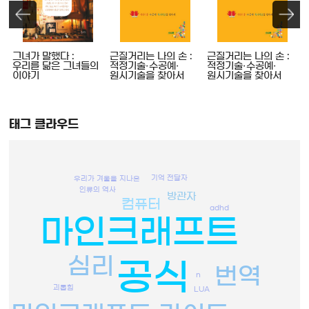
그녀가 말했다 :
근질거리는 나의 손 :
근질거리는 나의 손 :
우리를 닮은 그녀들의
적정기술·수공예·
적정기술·수공예·
이야기
원시기술을 찾아서
원시기술을 찾아서
태그 클라우드
기억 전달자
우리가 겨울을 지나온
인류의 역사
방관자
컴퓨터
adhd
마인크래프트
심리
공식
번역
n
괴롭힘
LUA