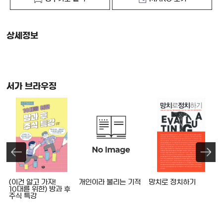
상세정보
서가 브라우징
를
(이건 알고 가자!
개인이라 불리는 기적
망치로 정치하기
10대를 위한) 방과 후
주식 특강