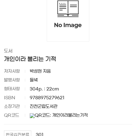
도서
개인이라 불리는 기적
저자사항
박성현 지음
발행사항
들녘
형태사항
304p. : 22cm
ISBN
9788975279621
소장기관
진천군립도서관
QR코드
301
한국십진분류