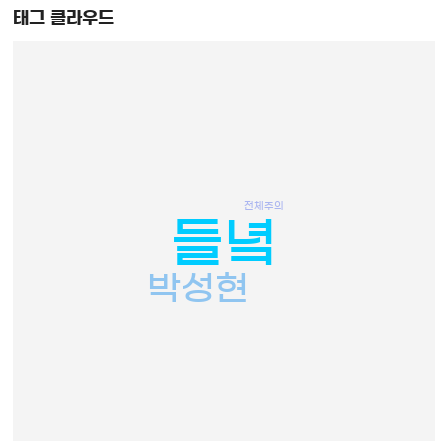
태그 클라우드
전체주의
들녘
박성현