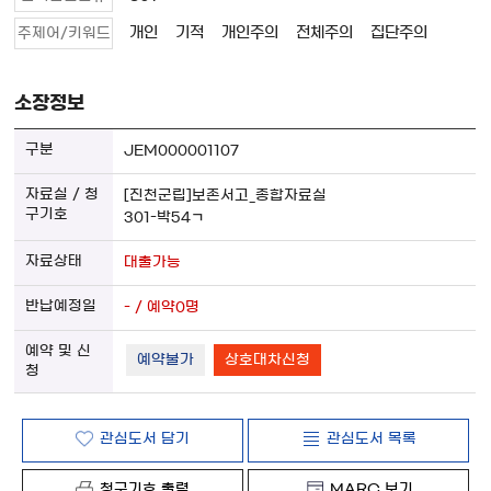
개인
기적
개인주의
전체주의
집단주의
주제어/키워드
소장정보
JEM000001107
[진천군립]보존서고_종합자료실
301-박54ㄱ
대출가능
- / 예약0명
예약불가
상호대차신청
관심도서 담기
관심도서 목록
청구기호 출력
MARC 보기