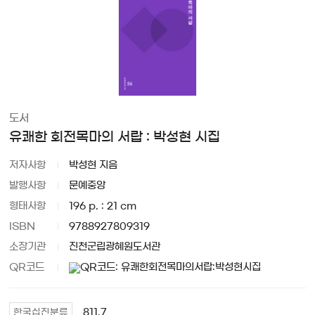
도서
유쾌한 회전목마의 서랍 : 박성현 시집
저자사항
박성현 지음
발행사항
문예중앙
형태사항
196 p. : 21 cm
ISBN
9788927809319
소장기관
진천군립광혜원도서관
QR코드
811.7
한국십진분류