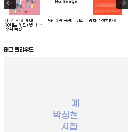
를
(이건 알고 가자!
개인이라 불리는 기적
망치로 정치하기
10대를 위한) 방과 후
주식 특강
태그 클라우드
예
박성현
시집