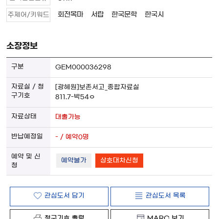
회전목마
서랍
한국문학
한국시
주제어/키워드
소장정보
GEM000036298
[광혜원]보존서고_종합자료실
811.7-박54ㅇ
대출가능
- / 예약0명
예약불가
상호대차신청
관심도서 담기
관심도서 목록
청구기호 출력
MARC 보기