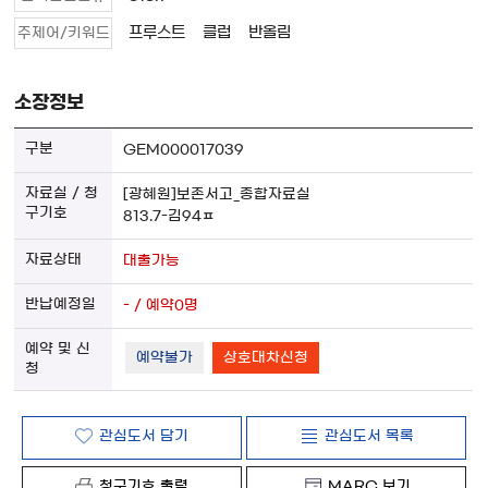
프루스트
클럽
반올림
주제어/키워드
소장정보
GEM000017039
[광혜원]보존서고_종합자료실
813.7-김94ㅍ
대출가능
- / 예약0명
예약불가
상호대차신청
관심도서 담기
관심도서 목록
청구기호 출력
MARC 보기