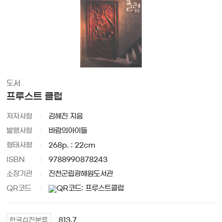
도서
프루스트 클럽
저자사항
김혜진 지음
발행사항
바람의아이들
형태사항
268p. : 22cm
ISBN
9788990878243
소장기관
진천군립광혜원도서관
QR코드
813.7
한국십진분류