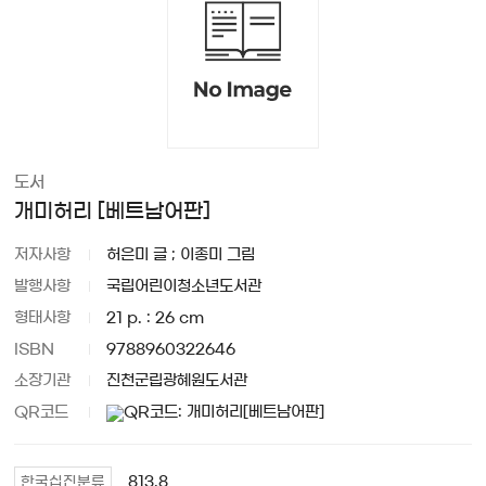
도서
개미허리 [베트남어판]
저자사항
허은미 글 ; 이종미 그림
발행사항
국립어린이청소년도서관
형태사항
21 p. : 26 cm
ISBN
9788960322646
소장기관
진천군립광혜원도서관
QR코드
813.8
한국십진분류