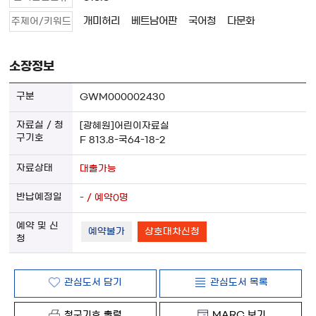
개미허리
베트남어판
국어청
다문화
주제어/키워드
소장정보
GWM000002430
[광혜원]어린이자료실
F 813.8-국64-18-2
대출가능
- / 예약0명
예약불가
상호대차신청
관심도서 담기
관심도서 목록
청구기호 출력
MARC 보기