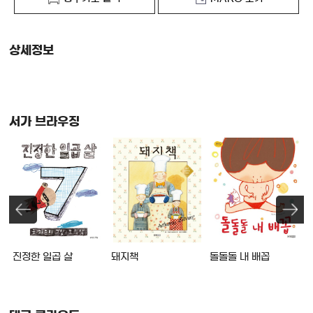
상세정보
서가 브라우징
리
진정한 일곱 살
돼지책
돌돌돌 내 배꼽