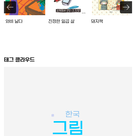
와비 날다
진정한 일곱 살
돼지책
태그 클라우드
한국
은
그림