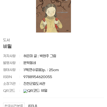
도서
비밀
저자사항
허은미 글 ; 박현주 그림
발행사항
문학동네
형태사항
1책(면수없음)p. : 25cm
ISBN
9788954620055
소장기관
진천군립도서관
QR코드
813.8
한국십진분류