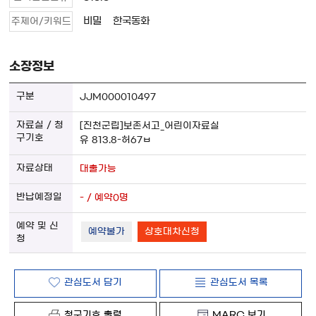
비밀
한국동화
주제어/키워드
소장정보
JJM000010497
[진천군립]보존서고_어린이자료실
유 813.8-허67ㅂ
대출가능
- / 예약0명
예약불가
상호대차신청
관심도서 담기
관심도서 목록
청구기호 출력
MARC 보기