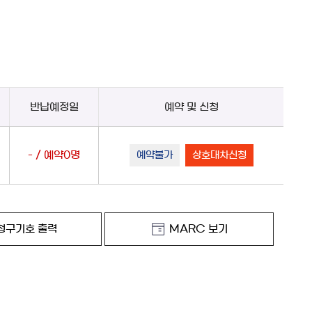
반납예정일
예약 및 신청
- / 예약0명
예약불가
상호대차신청
청구기호 출력
MARC 보기