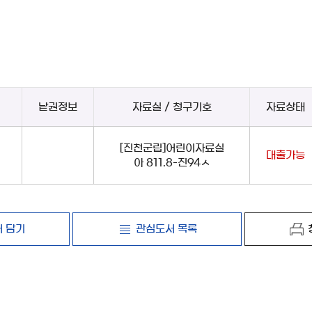
낱권정보
자료실 / 청구기호
자료상태
[진천군립]어린이자료실
대출가능
아 811.8-진94ㅅ
 담기
관심도서 목록