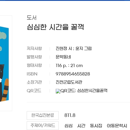
도서
심심한 시간을 꿀꺽
저자사항
진현정 시 ; 윤지 그림
발행사항
문학동네
형태사항
116 p. : 21 cm
ISBN
9788954655828
소장기관
진천군립도서관
QR코드
811.8
한국십진분류
심심
시간
동시집
아동문학시
주제어/키워드