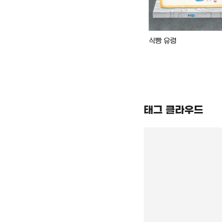
 빨대
일주일의 학교 : 김혜진
식빵 유령
창작동화
태그 클라우드