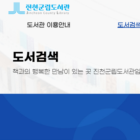
본문 바로가기
도서관 이용안내
도서검
도서검색
책과의 행복한 만남이 있는 곳 진천군립도서관입