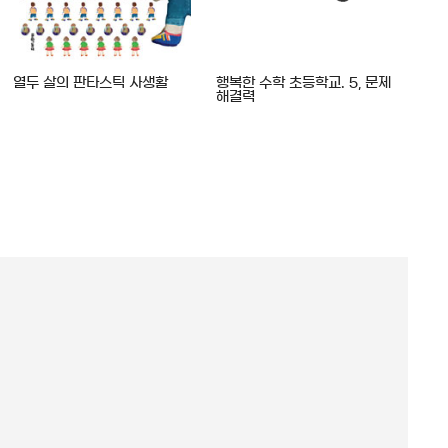
열두 살의 판타스틱 사생활
행복한 수학 초등학교. 5, 문제
(디
해결력
과학
콘텐츠