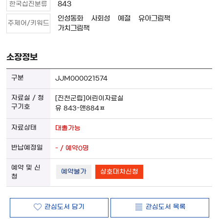
843
한국십진분류
인성동화
사회성
예절
유아그림책
주제어/키워드
가치그림책
소장정보
JJM000021574
[진천군립]어린이자료실
유 843-앤884ㅍ
대출가능
- / 예약0명
예약불가
상호대차신청
관심도서 담기
관심도서 목록