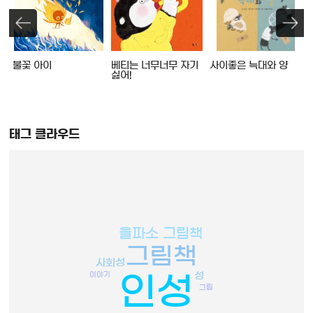
불꽃 아이
베티는 너무너무 자기
사이좋은 늑대와 양
싫어!
태그 클라우드
을파소 그림책
그림책
사회성
성
이야기
인성
그림