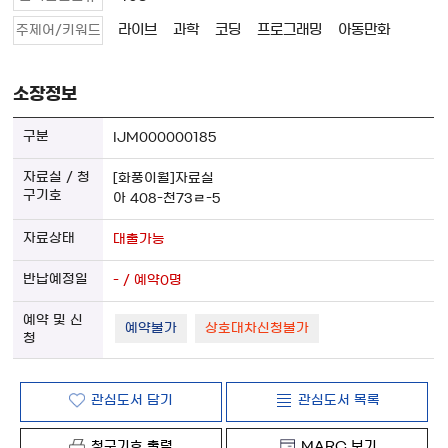
라이브
과학
코딩
프로그래밍
아동만화
주제어/키워드
소장정보
IJM000000185
[화풍이월]자료실
아 408-천73ㄹ-5
대출가능
- / 예약0명
예약불가
상호대차신청불가
관심도서 담기
관심도서 목록
청구기호 출력
MARC 보기