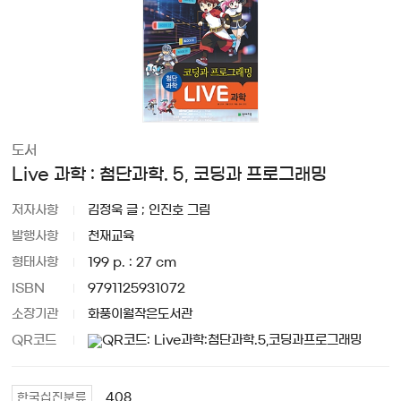
도서
Live 과학 : 첨단과학. 5, 코딩과 프로그래밍
저자사항
김정욱 글 ; 인진호 그림
발행사항
천재교육
형태사항
199 p. : 27 cm
ISBN
9791125931072
소장기관
화풍이월작은도서관
QR코드
408
한국십진분류