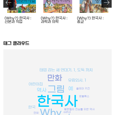
인
(Why?) 한국사 :
(Why?) 한국사 :
(Why?) 한국사 :
신분과 직업
과학과 의학
종교
태그 클라우드
태엽 감는 새 연대기. 1, 도둑 까치
만화
유림외사. 1
어린이집
그림
예
클레어 키건
역사
한국사
로블록스
한국
황현필의 진보를 위한 역사
Why
adhd
만화