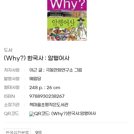
도서
(Why?) 한국사 : 암행어사
저자사항
이근 글 ; 극동만화연구소 그림
발행사항
예림당
형태사항
248 p. : 26 cm
ISBN
9788930238267
소장기관
책마을초평작은도서관
QR코드
911
한국십진분류