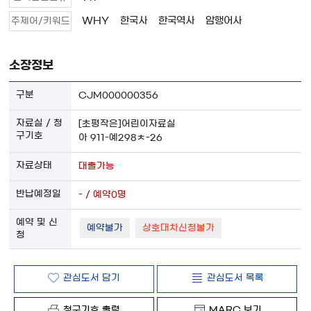
WHY
한국사
한국역사
암행어사
주제어/키워드
소장정보
CJM000000356
[초평작은]어린이자료실
아 911-예298ㅊ-26
대출가능
- / 예약0명
예약불가
상호대차신청불가
관심도서 담기
관심도서 목록
청구기호 출력
MARC 보기