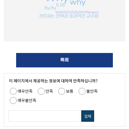
why
5.18
í†µí†µ
%25252525252520Penguin
가르치는 전략과 효과적인 교수법
목록
이 페이지에서 제공하는 정보에 대하여 만족하십니까?
매우만족
만족
보통
불만족
매우불만족