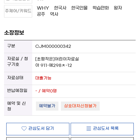
WHY
한국사
한국인물
학습만화
왕자
주제어/키워드
공주
역사
소장정보
CJM000000342
[초평작은]어린이자료실
아 911-예298ㅊ-12
대출가능
- / 예약0명
예약불가
상호대차신청불가
관심도서 담기
관심도서 목록