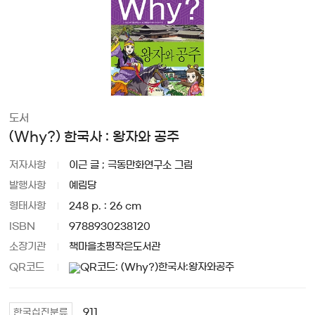
도서
(Why?) 한국사 : 왕자와 공주
저자사항
이근 글 ; 극동만화연구소 그림
발행사항
예림당
형태사항
248 p. : 26 cm
ISBN
9788930238120
소장기관
책마을초평작은도서관
QR코드
911
한국십진분류