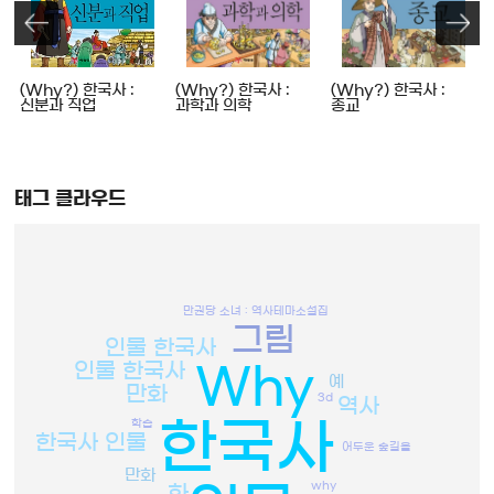
인
(Why?) 한국사 :
(Why?) 한국사 :
(Why?) 한국사 :
신분과 직업
과학과 의학
종교
태그 클라우드
만권당 소녀 : 역사테마소설집
그림
인물 한국사
인물 한국사
Why
예
만화
3d
역사
한국사
학습
한국사 인물
어두운 숲길을
만화
why
화