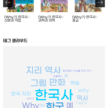
인
(Why?) 한국사 :
(Why?) 한국사 :
(Why?) 한국사 :
신분과 직업
과학과 의학
종교
태그 클라우드
지리 역사
황현필의 진보를 위한 역사
화
로블록스
만화
그림
학습
why
한국사
한국 지리
역사
adhd
í´ëž˜ì‹
Why
예
한국
3d