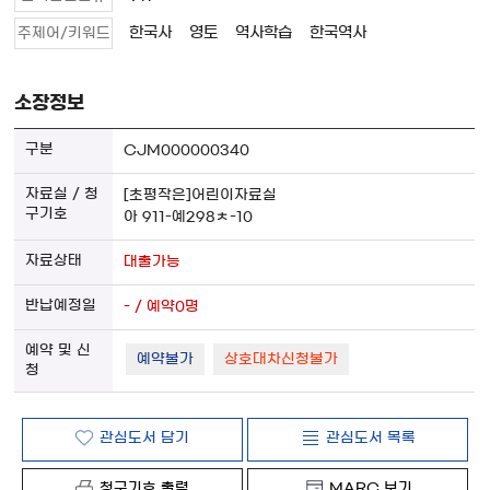
한국사
영토
역사학습
한국역사
주제어/키워드
소장정보
CJM000000340
[초평작은]어린이자료실
아 911-예298ㅊ-10
대출가능
- / 예약0명
예약불가
상호대차신청불가
관심도서 담기
관심도서 목록
청구기호 출력
MARC 보기