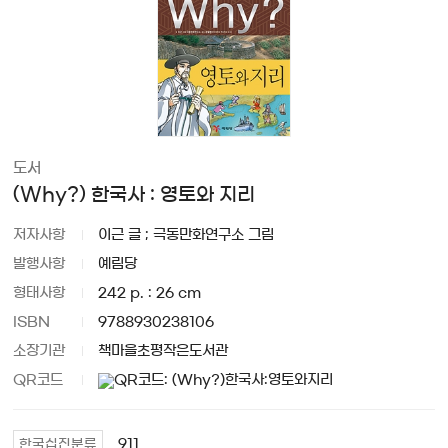
도서
(Why?) 한국사 : 영토와 지리
저자사항
이근 글 ; 극동만화연구소 그림
발행사항
예림당
형태사항
242 p. : 26 cm
ISBN
9788930238106
소장기관
책마을초평작은도서관
QR코드
911
한국십진분류