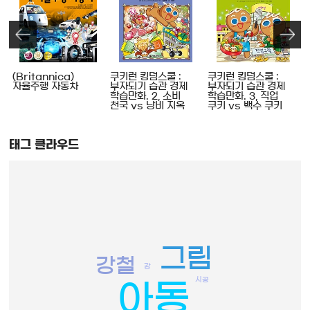
험
(Britannica)
쿠키런 킹덤스쿨 :
쿠키런 킹덤스쿨 :
자율주행 자동차
부자되기 습관 경제
부자되기 습관 경제
,
학습만화. 2, 소비
학습만화. 3, 직업
천국 vs 낭비 지옥
쿠키 vs 백수 쿠키
태그 클라우드
그림
강철
강
시공
아동