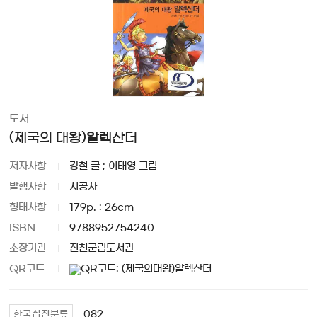
도서
(제국의 대왕)알렉산더
저자사항
강철 글 ; 이태영 그림
발행사항
시공사
형태사항
179p. : 26cm
ISBN
9788952754240
소장기관
진천군립도서관
QR코드
082
한국십진분류