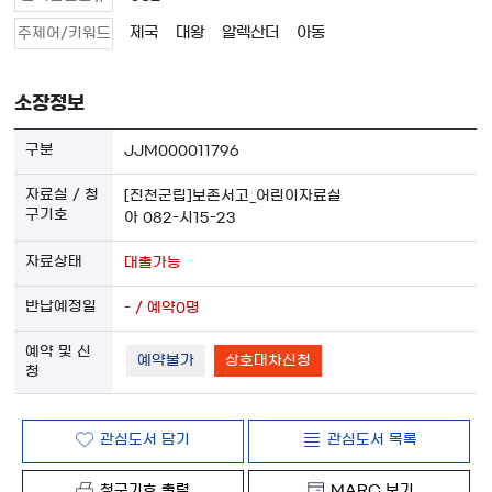
제국
대왕
알렉산더
아동
주제어/키워드
소장정보
JJM000011796
[진천군립]보존서고_어린이자료실
아 082-시15-23
대출가능
- / 예약0명
예약불가
상호대차신청
관심도서 담기
관심도서 목록
청구기호 출력
MARC 보기