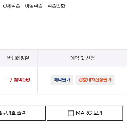
경제학습
아동학습
학습만화
반납예정일
예약 및 신청
- / 예약0명
예약불가
상호대차신청불가
청구기호 출력
MARC 보기