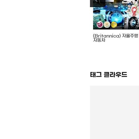
험 : 만화로
이시원의 영어 대모험 : 만화로
(Britannica) 자율주행
 초등영어.
시작하는 이시원표 초등영어.
자동차
must
5, 형용사
태그 클라우드