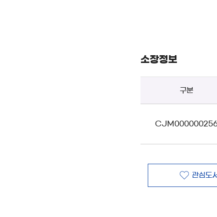
소장정보
구분
CJM00000025
관심도서