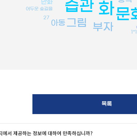
습관
만화
화
문
어두운 숲길을
27
그림
아동
부자
1*
목록
지에서 제공하는 정보에 대하여 만족하십니까?