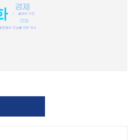
경제
화
1
클레어 키건
만화
황현필의 진보를 위한 역사
1