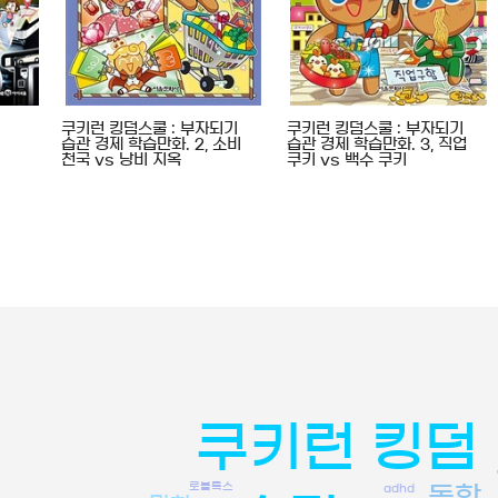
쿠키런 킹덤스쿨 : 부자되기
쿠키런 킹덤스쿨 : 부자되기
습관 경제 학습만화. 2, 소비
습관 경제 학습만화. 3, 직업
천국 vs 낭비 지옥
쿠키 vs 백수 쿠키
쿠키런 킹덤
로블록스
adhd
동학