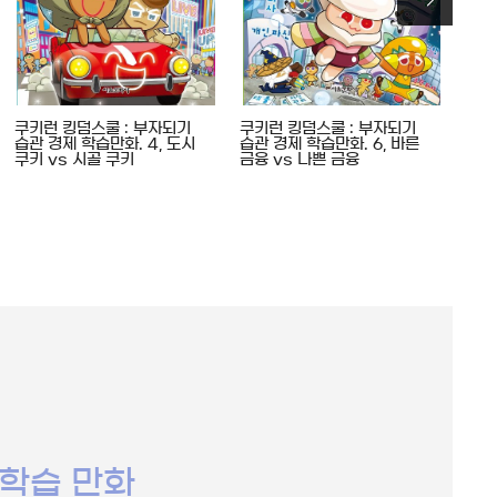
쿠키런 킹덤스쿨 : 부자되기
쿠키런 킹덤스쿨 : 부자되기
쿠키
습관 경제 학습만화. 4, 도시
습관 경제 학습만화. 6, 바른
vs
쿠키 vs 시골 쿠키
금융 vs 나쁜 금융
학습 만화