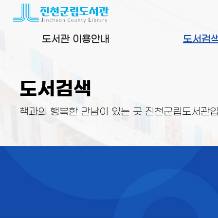
본문 바로가기
도서관 이용안내
도서검
도서검색
책과의 행복한 만남이 있는 곳 진천군립도서관입