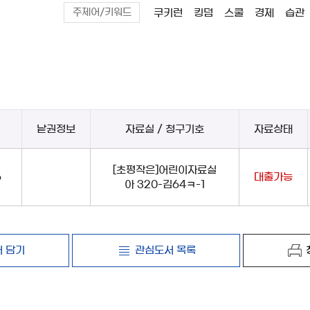
쿠키런
킹덤
스쿨
경제
습관
주제어/키워드
낱권정보
자료실 / 청구기호
자료상태
[초평작은]어린이자료실
6
대출가능
아 320-김64ㅋ-1
 담기
관심도서 목록