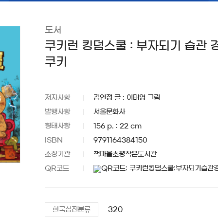
도서
쿠키런 킹덤스쿨 : 부자되기 습관 경제
쿠키
저자사항
김언정 글 ; 이태영 그림
발행사항
서울문화사
형태사항
156 p. : 22 cm
ISBN
9791164384150
소장기관
책마을초평작은도서관
QR코드
320
한국십진분류