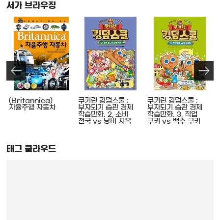
서가 브라우징
험
(Britannica)
쿠키런 킹덤스쿨 :
쿠키런 킹덤스쿨 :
자율주행 자동차
부자되기 습관 경제
부자되기 습관 경제
,
학습만화. 2, 소비
학습만화. 3, 직업
천국 vs 낭비 지옥
쿠키 vs 백수 쿠키
태그 클라우드