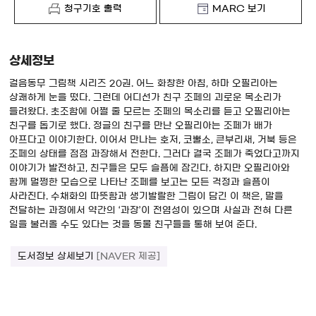
청구기호 출력
MARC 보기
상세정보
걸음동무 그림책 시리즈 20권. 어느 화창한 아침, 하마 오필리아는
상쾌하게 눈을 떴다. 그런데 어디선가 친구 조페의 괴로운 목소리가
들려왔다. 초조함에 어쩔 줄 모르는 조페의 목소리를 듣고 오필리아는
친구를 돕기로 했다. 정글의 친구를 만난 오필리아는 조페가 배가
아프다고 이야기한다. 이어서 만나는 호저, 코뿔소, 큰부리새, 거북 등은
조페의 상태를 점점 과장해서 전한다. 그러다 결국 조페가 죽었다고까지
이야기가 발전하고, 친구들은 모두 슬픔에 잠긴다. 하지만 오필리아와
함께 멀쩡한 모습으로 나타난 조페를 보고는 모든 걱정과 슬픔이
사라진다. 수채화의 따뜻함과 생기발랄한 그림이 담긴 이 책은, 말을
전달하는 과정에서 약간의 ‘과장’이 전염성이 있으며 사실과 전혀 다른
일을 불러올 수도 있다는 것을 동물 친구들을 통해 보여 준다.
도서정보 상세보기
[NAVER 제공]