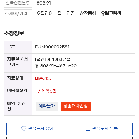
808.91
한국십진분류
오필리아
말
과장
창작동화
유럽그림책
주제어/키워드
소장정보
DJM000002581
[혁신]어린이자료실
유 808.91-걸67ㄱ-20
대출가능
- / 예약0명
예약불가
상호대차신청
관심도서 담기
관심도서 목록