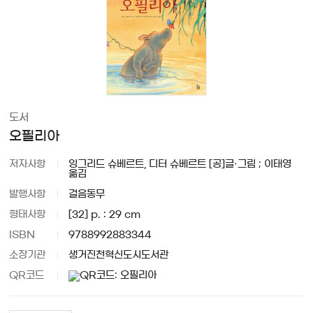
도서
오필리아
저자사항
잉그리드 슈베르트, 디터 슈베르트 [공]글·그림 ; 이태영
옮김
발행사항
걸음동무
형태사항
[32] p. : 29 cm
ISBN
9788992883344
소장기관
생거진천혁신도시도서관
QR코드