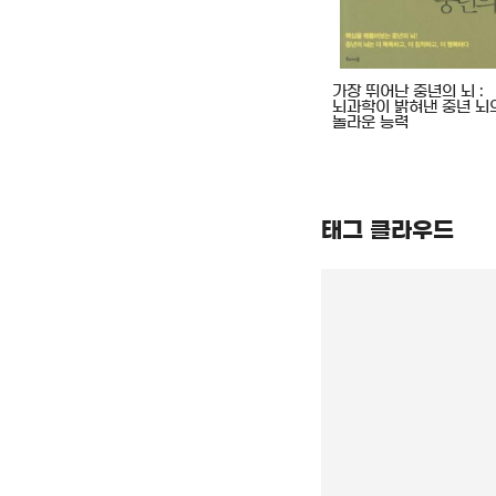
어 첫걸음의
한번고객 백번 오게 하라
가장 뛰어난 중년의 뇌 :
뇌과학이 밝혀낸 중년 뇌
놀라운 능력
태그 클라우드