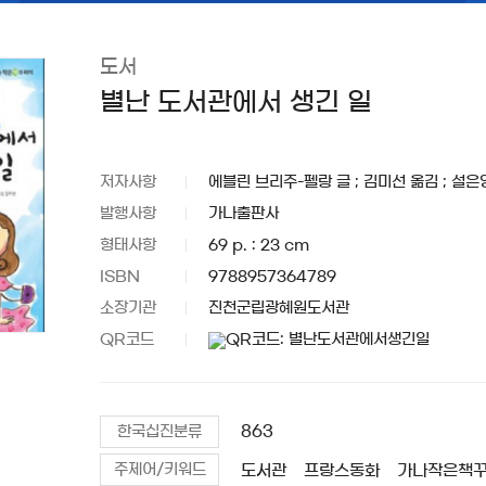
도서
별난 도서관에서 생긴 일
저자사항
에블린 브리주-펠랑 글 ; 김미선 옮김 ; 설은
발행사항
가나출판사
형태사항
69 p. : 23 cm
ISBN
9788957364789
소장기관
진천군립광혜원도서관
QR코드
863
한국십진분류
도서관
프랑스동화
가나작은책
주제어/키워드