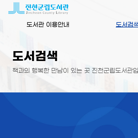
본문 바로가기
도서관 이용안내
도서검
도서검색
책과의 행복한 만남이 있는 곳 진천군립도서관입