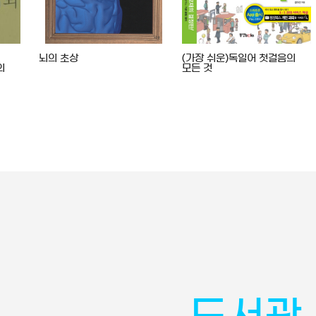
뇌의 초상
(가장 쉬운)독일어 첫걸음의
의
모든 것
도서관