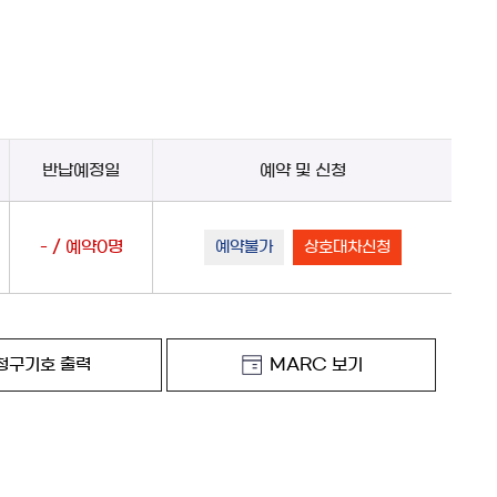
반납예정일
예약 및 신청
- / 예약0명
예약불가
상호대차신청
청구기호 출력
MARC 보기