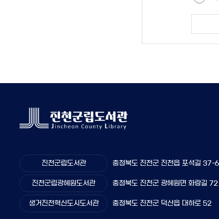
진천군립도서관
충청북도 진천군 진천읍 포석길 37-
진천군립광혜원도서관
충청북도 진천군 광혜원면 화랑길 72
생거진천혁신도시도서관
충청북도 진천군 덕산읍 대하로 52