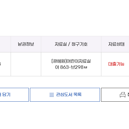
낱권정보
자료실 / 청구기호
자료상태
[광혜원]어린이자료실
8
대출가능
아 863-브298ㅂ
 담기
관심도서 목록