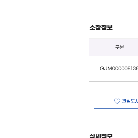
소장정보
구분
GJM00000813
관심도서
상세정보