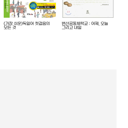
(가장 쉬운)독일어 첫걸음의
변산공동체학교 : 어제, 오늘
참 
모든 것
그리고 내일
받아