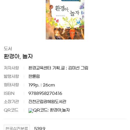
도서
환경아, 놀자
저자사항
환경교육센터 기획.글 ; 김미선 그림
발행사항
한룰림
형태사항
199p. : 26cm
ISBN
9788958270416
소장기관
진천군립광혜원도서관
QR코드
539.9
한국십진분류