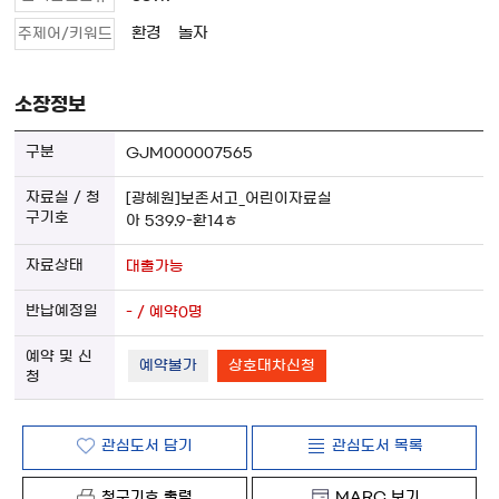
환경
놀자
주제어/키워드
소장정보
GJM000007565
[광혜원]보존서고_어린이자료실
아 539.9-환14ㅎ
대출가능
- / 예약0명
예약불가
상호대차신청
관심도서 담기
관심도서 목록
청구기호 출력
MARC 보기