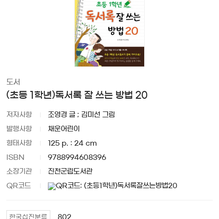
도서
(초등 1학년)독서록 잘 쓰는 방법 20
저자사항
조영경 글 ; 김미선 그림
발행사항
채운어린이
형태사항
125 p. : 24 cm
ISBN
9788994608396
소장기관
진천군립도서관
QR코드
802
한국십진분류