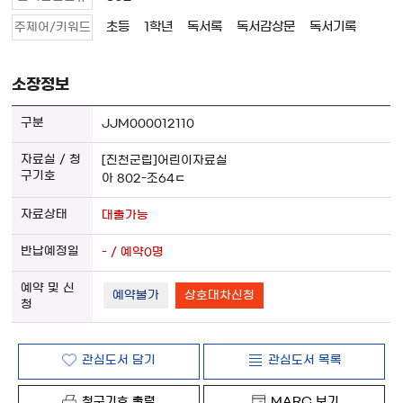
초등
1학년
독서록
독서감상문
독서기록
주제어/키워드
소장정보
JJM000012110
[진천군립]어린이자료실
아 802-조64ㄷ
대출가능
- / 예약0명
예약불가
상호대차신청
관심도서 담기
관심도서 목록
청구기호 출력
MARC 보기