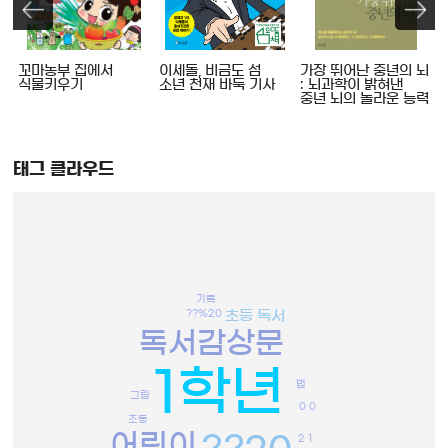
꼬마농부 집에서
이세돌, 비금도 섬
가장 뛰어난 중년의 뇌
식물키우기
소년 천재 바둑 기사
: 뇌과학이 밝혀낸
중년 뇌의 놀라운 능력
태그 클라우드
기록
??%20
초등 독서
독서감상문
1학년
법
그림
0 0
초등
어린이
2 1