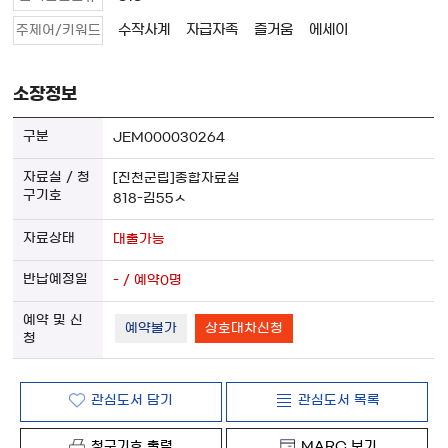
수작사계
자급자족
즐거움
에세이
주제어/키워드
소장정보
JEM000030264
[진천군립]종합자료실
818-김55ㅅ
대출가능
- / 예약0명
예약불가
상호대차신청
관심도서 담기
관심도서 목록
청구기호 출력
MARC 보기