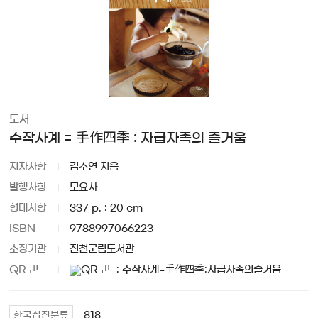
도서
수작사계 = 手作四季 : 자급자족의 즐거움
저자사항
김소연 지음
발행사항
모요사
형태사항
337 p. : 20 cm
ISBN
9788997066223
소장기관
진천군립도서관
QR코드
818
한국십진분류