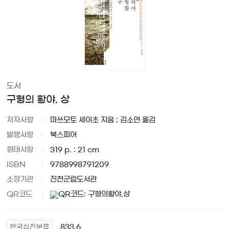
도서
구형의 황야. 상
저자사항
마쓰모토 세이초 지음 ; 김소연 옮김
발행사항
북스피어
형태사항
319 p. : 21 cm
ISBN
9788998791209
소장기관
진천군립도서관
QR코드
833.6
한국십진분류