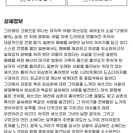
상세정보
그리웠던 고향으로 떠나는 마지막 여행! 마쓰모토 세이초의 소설 『구형의
황야』 상권. 한 차례 영화화, 여덟 차례 드라마로 만들어진 저자의
대표작으로 전쟁 말기, 일본의 패배를 바랐던 남자의 이야기를 담고 있다.
스스로 전쟁을 벌인 일본에서도 패배를 예감하고 희생을 최소화하고자
일찌감치 항복을 하려 했던 이들이 있었다는 사실을 단서로 일본의
패배를 바란 배신의 대가로 영원히 가족의 품으로 돌아오지 못하게 된
남자의 사연을 들려준다. 일본의 오래된 사찰을 둘러보는 취미가 있는
세쓰코는 돌아가신 외삼촌이 좋아했던 사찰, 나라(奈良)의 도쇼다이지를
구경하러 간다. 외교관으로 제2차 세계대전 중 중립국에서 일하다
그곳에서 과로로 죽은 외삼촌에 대한 그리움을 느끼던 세쓰코는 사찰의
방명록에서 외삼촌과 똑같은 글씨체의 서명을 발견한다. 마치 망령에
홀린 것처럼, 세쓰코는 예전에 삼촌이 좋아했던 다른 절들도 찾고 삼촌의
특이한 글씨체와 똑같은 서명을 발견한다. 그 이야기를 전해들은 노가미
겐이치로의 유족들, 아내 다카코와 딸 구미코는 대수롭지 않은
우연이라고 여긴다. 하지만 세쓰코와 그녀의 남편 료이치, 그리고
구미코의 연인 소에다는 유족들의 주변을 떠도는 노가미 겐이치로의
존재를 느낀다. 문득 노가미가 죽었을 당시의 상황이 궁금해진 소에다는
당시 노가미와 함께 중립국에 파견되어 있었던 동료들을 수소문한다.