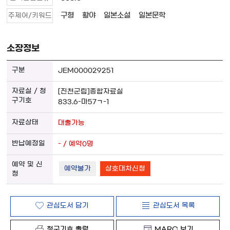
구형
황야
일본소설
일본문학
주제어/키워드
소장정보
JEM000029251
[진천군립]종합자료실
833.6-마57ㄱ-1
대출가능
- / 예약0명
예약불가
상호대차신청
관심도서 담기
관심도서 목록
청구기호 출력
MARC 보기