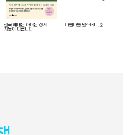
결국 해내는 아이는 정서
나불나불 말주머니. 2
유가
지능이 다릅니다
관계
책