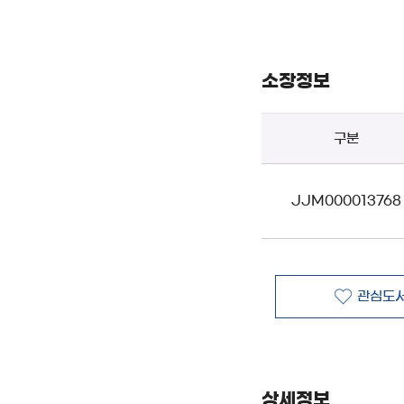
소장정보
구분
JJM000013768
관심도서
상세정보