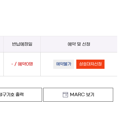
반납예정일
예약 및 신청
- / 예약0명
예약불가
상호대차신청
청구기호 출력
MARC 보기