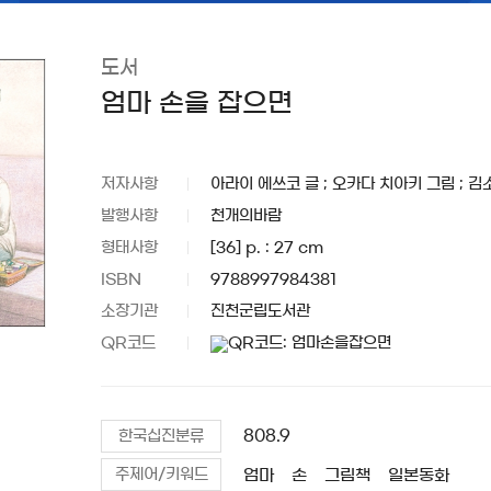
도서
엄마 손을 잡으면
저자사항
아라이 에쓰코 글 ; 오카다 치아키 그림 ; 김
발행사항
천개의바람
형태사항
[36] p. : 27 cm
ISBN
9788997984381
소장기관
진천군립도서관
QR코드
808.9
한국십진분류
엄마
손
그림책
일본동화
주제어/키워드