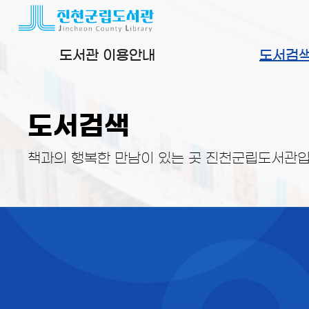
본문 바로가기
도서관 이용안내
도서검
도서검색
책과의 행복한 만남이 있는 곳 진천군립도서관입