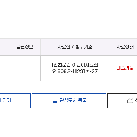
낱권정보
자료실 / 청구기호
자료상태
[진천군립]어린이자료실
대출가능
유 808.9-바231ㅊ-27
 담기
관심도서 목록