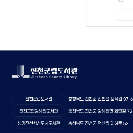
진천군립도서관
충청북도 진천군 진천읍 포석길 37-
진천군립광혜원도서관
충청북도 진천군 광혜원면 화랑길 72
생거진천혁신도시도서관
충청북도 진천군 덕산읍 대하로 52