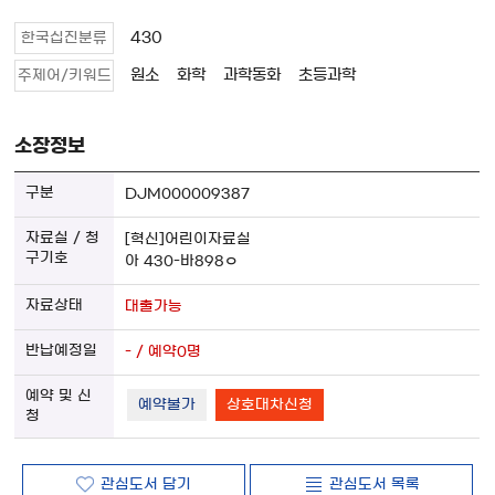
430
한국십진분류
원소
화학
과학동화
초등과학
주제어/키워드
소장정보
DJM000009387
[혁신]어린이자료실
아 430-바898ㅇ
대출가능
- / 예약0명
예약불가
상호대차신청
관심도서 담기
관심도서 목록