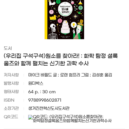
도서
(우리집 구석구석)원소를 찾아라! : 화학 탐정 셜록
옴즈와 함께 펼치는 신기한 과학 수사
저자사항
마이크 바필드 글 ; 로렌 험프리 그림 ; 김성훈 옮김
발행사항
원더박스
형태사항
64 p. : 30 cm
ISBN
9788998602871
소장기관
생거진천혁신도시도서관
QR코드