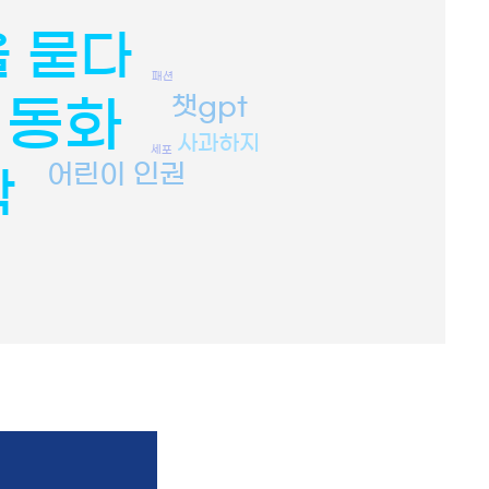
 묻다
패션
챗gpt
림동화
사과하지
세포
어린이 인권
학