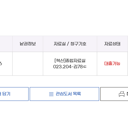
낱권정보
자료실 / 청구기호
자료상태
[혁신]종합자료실
6
대출가능
023.204-김78ㄷ
 담기
관심도서 목록