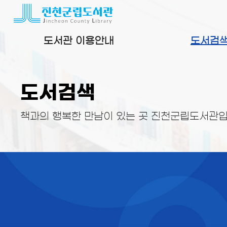
본문 바로가기
도서관 이용안내
도서검
도서검색
책과의 행복한 만남이 있는 곳 진천군립도서관입