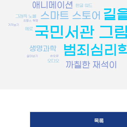
애니메이션
한글 워드
길을
스마트 스토어
그래픽 노블
프랑스 혁명
거저보기
국민서관 그
에로
범죄심리
생명과학
손오공
살아남기
오디오
까칠한 재석이
목록