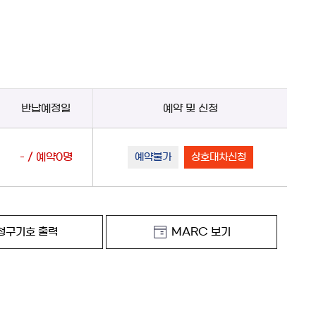
반납예정일
예약 및 신청
- / 예약0명
예약불가
상호대차신청
청구기호 출력
MARC 보기