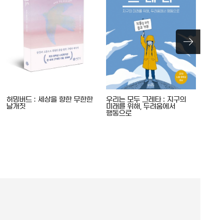
허밍버드 : 세상을 향한 무한한
우리는 모두 그레타 : 지구의
성가
날개짓
미래를 위해, 두려움에서
행동으로