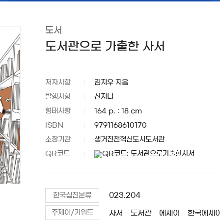
도서
도서관으로 가출한 사서
저자사항
김지우 지음
발행사항
산지니
형태사항
164 p. : 18 cm
ISBN
9791168610170
소장기관
생거진천혁신도시도서관
QR코드
023.204
한국십진분류
사서
도서관
에세이
한국에세
주제어/키워드