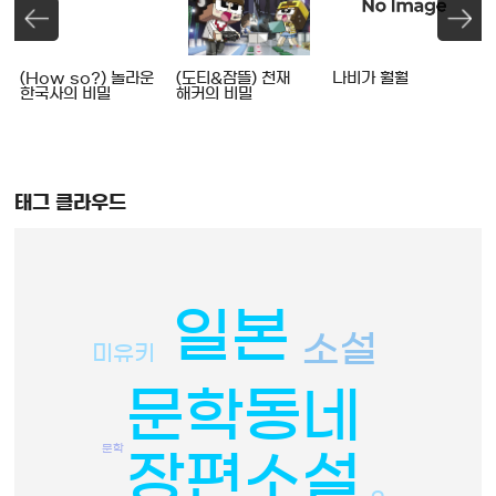
(How so?) 놀라운
(도티&잠뜰) 천재
나비가 훨훨
한국사의 비밀
해커의 비밀
태그 클라우드
일본
소설
미유키
문학동네
문학
장편소설