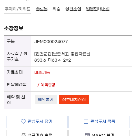
솔로몬
위증
장편소설
일본현대소설
주제어/키워드
소장정보
JEM000024077
[진천군립]보존서고_종합자료실
833.6-미63ㅅ-2=2
대출가능
- / 예약0명
예약불가
상호대차신청
관심도서 담기
관심도서 목록
청구기호 출력
MARC 보기