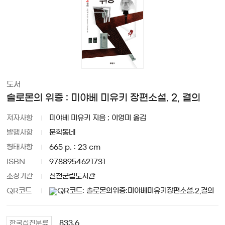
도서
솔로몬의 위증 : 미야베 미유키 장편소설. 2, 결의
저자사항
미야베 미유키 지음 ; 이영미 옮김
발행사항
문학동네
형태사항
665 p. : 23 cm
ISBN
9788954621731
소장기관
진천군립도서관
QR코드
833.6
한국십진분류