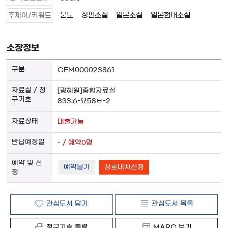
분노
장편소설
일본소설
일본현대소설
주제어/키워드
소장정보
GEM000023861
[광혜원]종합자료실
833.6-요58ㅂ-2
대출가능
- / 예약0명
예약불가
상호대차신청
관심도서 담기
관심도서 목록
청구기호 출력
MARC 보기