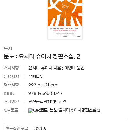
도서
분노 : 요시다 슈이치 장편소설. 2
저자사항
요시다 슈이치 지음 ; 이영미 옮김
발행사항
은행나무
형태사항
292 p. : 21 cm
ISBN
9788956608747
소장기관
진천군립광혜원도서관
QR코드
833.6
한국십진분류