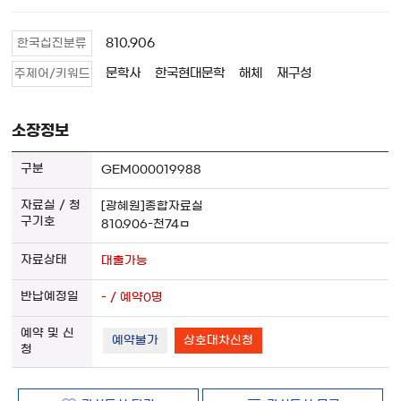
810.906
한국십진분류
문학사
한국현대문학
해체
재구성
주제어/키워드
소장정보
GEM000019988
[광혜원]종합자료실
810.906-천74ㅁ
대출가능
- / 예약0명
예약불가
상호대차신청