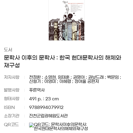
도서
문학사 이후의 문학사 : 한국 현대문학사의 해체와
재구성
저자사항
천정환 ; 소영현, 임태훈 ; 권명아 ; 권보드래 ; 백문임 ;
신형기 ; 이영미 ; 이혜령 ; 정여울 공편저
발행사항
푸른역사
형태사항
491 p. : 23 cm
ISBN
9788994079912
소장기관
진천군립광혜원도서관
QR코드