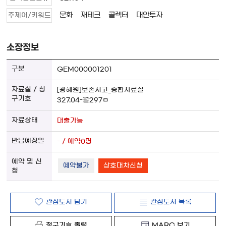
문화
재테크
콜렉터
대안투자
주제어/키워드
소장정보
GEM000001201
[광혜원]보존서고_종합자료실
327.04-월297ㅁ
대출가능
- / 예약0명
예약불가
상호대차신청
관심도서 담기
관심도서 목록
청구기호 출력
MARC 보기