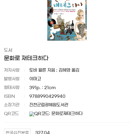
도서
문화로 재테크하다
저자사항
토비 월른 지음 ; 김혜영 옮김
발행사항
이마고
형태사항
391p. : 21cm
ISBN
9788990429940
소장기관
진천군립광혜원도서관
QR코드
327.04
한국십진분류